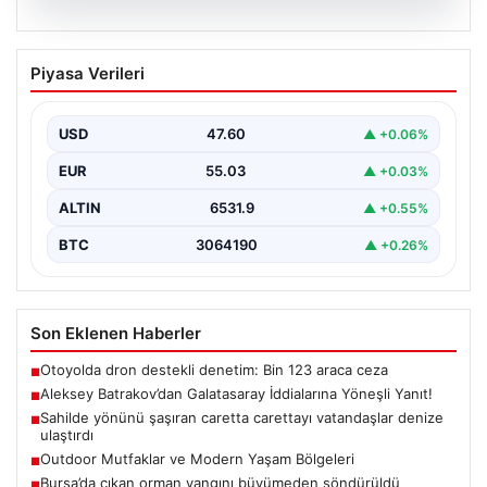
05.08.2026
Aleksey Batrakov’dan Galatasaray
Piyasa Verileri
İddialarına Yöneşli Yanıt!
Son zamanlarda transfer gündeminde önemli yer tutan
genç futbolcu Aleksey Batrakov, adı Galatasaray ile…
USD
47.60
▲ +0.06%
EUR
55.03
▲ +0.03%
ALTIN
6531.9
▲ +0.55%
BTC
3064190
▲ +0.26%
Son Eklenen Haberler
Otoyolda dron destekli denetim: Bin 123 araca ceza
■
Aleksey Batrakov’dan Galatasaray İddialarına Yöneşli Yanıt!
■
Sahilde yönünü şaşıran caretta carettayı vatandaşlar denize
■
ulaştırdı
Outdoor Mutfaklar ve Modern Yaşam Bölgeleri
■
Bursa’da çıkan orman yangını büyümeden söndürüldü
■