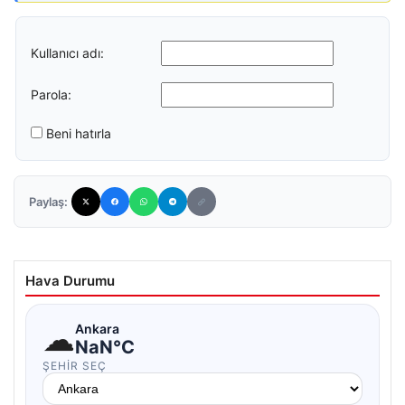
Kullanıcı adı:
Parola:
Beni hatırla
Paylaş:
Hava Durumu
☁
Ankara
NaN°C
ŞEHIR SEÇ