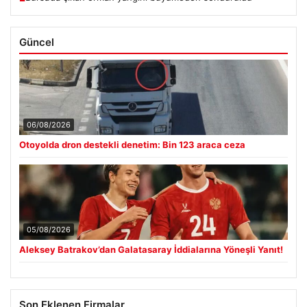
Güncel
06/08/2026
Otoyolda dron destekli denetim: Bin 123 araca ceza
05/08/2026
Aleksey Batrakov’dan Galatasaray İddialarına Yöneşli Yanıt!
Son Eklenen Firmalar