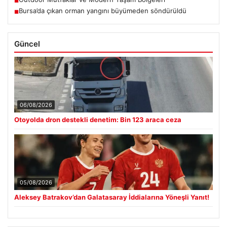
■
Bursa’da çıkan orman yangını büyümeden söndürüldü
■
Güncel
06/08/2026
Otoyolda dron destekli denetim: Bin 123 araca ceza
05/08/2026
Aleksey Batrakov’dan Galatasaray İddialarına Yöneşli Yanıt!