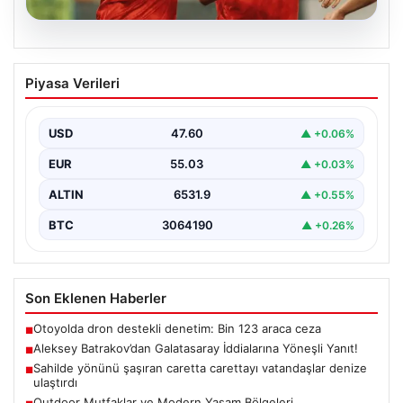
05.08.2026
Aleksey Batrakov’dan Galatasaray
Piyasa Verileri
İddialarına Yöneşli Yanıt!
Son zamanlarda transfer gündeminde önemli yer tutan
genç futbolcu Aleksey Batrakov, adı Galatasaray ile…
USD
47.60
▲ +0.06%
EUR
55.03
▲ +0.03%
ALTIN
6531.9
▲ +0.55%
BTC
3064190
▲ +0.26%
Son Eklenen Haberler
Otoyolda dron destekli denetim: Bin 123 araca ceza
■
Aleksey Batrakov’dan Galatasaray İddialarına Yöneşli Yanıt!
■
Sahilde yönünü şaşıran caretta carettayı vatandaşlar denize
■
ulaştırdı
Outdoor Mutfaklar ve Modern Yaşam Bölgeleri