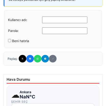
Kullanıcı adı:
Parola:
Beni hatırla
Paylaş:
Hava Durumu
☁
Ankara
NaN°C
ŞEHIR SEÇ