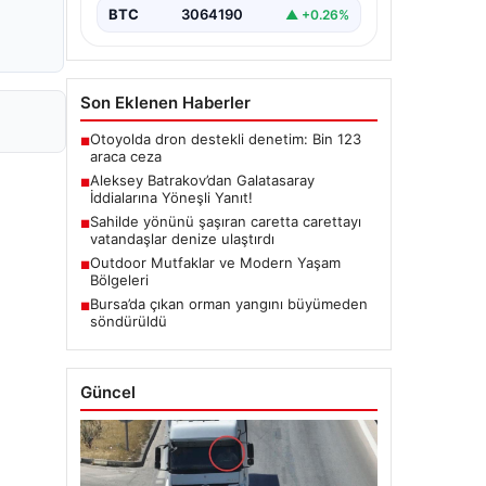
BTC
3064190
▲ +0.26%
Son Eklenen Haberler
Otoyolda dron destekli denetim: Bin 123
■
araca ceza
Aleksey Batrakov’dan Galatasaray
■
İddialarına Yöneşli Yanıt!
Sahilde yönünü şaşıran caretta carettayı
■
vatandaşlar denize ulaştırdı
Outdoor Mutfaklar ve Modern Yaşam
■
Bölgeleri
Bursa’da çıkan orman yangını büyümeden
■
söndürüldü
Güncel