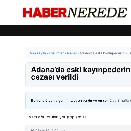
Ana sayfa
›
Forumlar
›
Genel
›
Adana’da eski kayınpederini sil
Adana’da eski kayınpederin
cezası verildi
Bu konu 0 yanıt içerir, 1 izleyen vardır ve en son
2 ay 3 hafta
1 yazı görüntüleniyor (toplam 1)
16/05/2026: 4:02 am