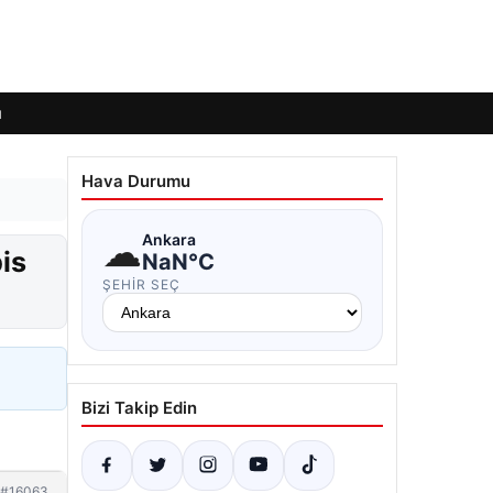
ı
Hava Durumu
☁
Ankara
is
NaN°C
ŞEHIR SEÇ
Bizi Takip Edin
#16063