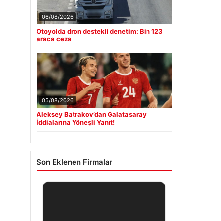
06/08/2026
Otoyolda dron destekli denetim: Bin 123
araca ceza
05/08/2026
Aleksey Batrakov’dan Galatasaray
İddialarına Yöneşli Yanıt!
Son Eklenen Firmalar