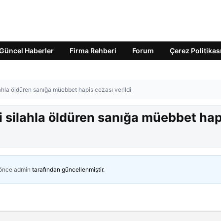
Güncel Haberler
Firma Rehberi
Forum
Çerez Politikas
ahla öldüren sanığa müebbet hapis cezası verildi
i silahla öldüren sanığa müebbet hap
 önce
admin
tarafından güncellenmiştir.