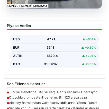
06.08.2026
Otoyolda dron destekli denetim: Bin
Piyasa Verileri
123 araca ceza
USD
47.71
▲ +0.17%
EUR
55.18
▲ +0.30%
ALTIN
6670.4
▲ +2.74%
BTC
3100287
▲ +1.05%
Son Eklenen Haberler
Türkiye Genelinde DAEŞ’e Karşı Geniş Kapsamlı Operasyon
■
Otoyolda dron destekli denetim: Bin 123 araca ceza
■
Aleksey Batrakov’dan Galatasaray İddialarına Yöneşli Yanıt!
■
Sahilde yönünü şaşıran caretta carettayı vatandaşlar denize
■