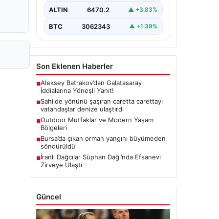
ALTIN
6470.2
▲ +3.83%
BTC
3062343
▲ +1.39%
Son Eklenen Haberler
Aleksey Batrakov’dan Galatasaray
■
İddialarına Yöneşli Yanıt!
Sahilde yönünü şaşıran caretta carettayı
■
vatandaşlar denize ulaştırdı
Outdoor Mutfaklar ve Modern Yaşam
■
Bölgeleri
Bursa’da çıkan orman yangını büyümeden
■
söndürüldü
İranlı Dağcılar Süphan Dağı’nda Efsanevi
■
Zirveye Ulaştı
Güncel