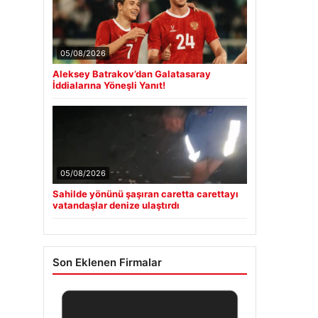
05/08/2026
Aleksey Batrakov’dan Galatasaray
İddialarına Yöneşli Yanıt!
05/08/2026
Sahilde yönünü şaşıran caretta carettayı
vatandaşlar denize ulaştırdı
Son Eklenen Firmalar