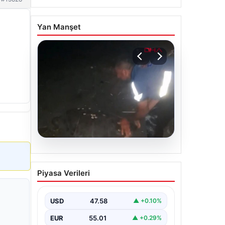
Yan Manşet
05.08.2026
Sahilde yönünü şaşıran
Piyasa Verileri
caretta carettayı
vatandaşlar denize
ulaştırdı
USD
47.58
▲ +0.10%
EUR
55.01
▲ +0.29%