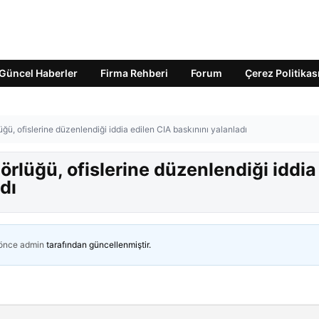
Güncel Haberler
Firma Rehberi
Forum
Çerez Politikas
üğü, ofislerine düzenlendiği iddia edilen CIA baskınını yalanladı
örlüğü, ofislerine düzenlendiği iddia
dı
 önce
admin
tarafından güncellenmiştir.