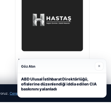
Hastaş Beton
×
26/05/2026
Göz Atın
ABD Ulusal İstihbarat Direktörlüğü,
ofislerine düzenlendiği iddia edilen CIA
baskınını yalanladı
ıyoruz.
Çerez Politikamız
Reddet
Kabul Et