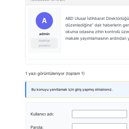
ABD Ulusal İstihbarat Direktörlüğü
A
düzenlediğine” dair haberlerin gerç
okuma odasına zihin kontrolü üzerin
admin
makale yayımlamasının ardından 
Anahtar
yönetici
1 yazı görüntüleniyor (toplam 1)
Bu konuyu yanıtlamak için giriş yapmış olmalısınız.
Kullanıcı adı:
Parola: