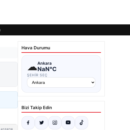
ı
Hava Durumu
☁
Ankara
NaN°C
ŞEHIR SEÇ
Bizi Takip Edin
#15828