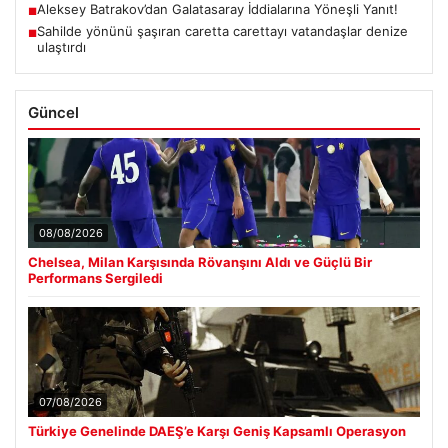
Aleksey Batrakov’dan Galatasaray İddialarına Yöneşli Yanıt!
■
Sahilde yönünü şaşıran caretta carettayı vatandaşlar denize
■
ulaştırdı
Güncel
08/08/2026
Chelsea, Milan Karşısında Rövanşını Aldı ve Güçlü Bir
Performans Sergiledi
07/08/2026
Türkiye Genelinde DAEŞ’e Karşı Geniş Kapsamlı Operasyon