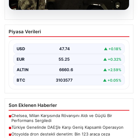
07.08.2026
Türkiye Genelinde DAEŞ’e Karşı Geniş
Piyasa Verileri
Kapsamlı Operasyon
Türkiye'de terörle mücadele kapsamında, DAEŞ'e
yönelik 30 şehirde büyük çaplı bir operasyon
USD
47.74
▲ +0.18%
gerçekleştirildi. Jandarma…
EUR
55.25
▲ +0.32%
ALTIN
6660.6
▲ +2.59%
BTC
3103577
▲ +0.05%
Son Eklenen Haberler
Chelsea, Milan Karşısında Rövanşını Aldı ve Güçlü Bir
■
Performans Sergiledi
Türkiye Genelinde DAEŞ’e Karşı Geniş Kapsamlı Operasyon
■
Otoyolda dron destekli denetim: Bin 123 araca ceza
■