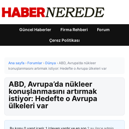
Güncel Haberler
Firma Rehberi
Forum
Çerez Politikası
Ana sayfa
›
Forumlar
›
Dünya
›
ABD, Avrupa’da nükleer
konuşlanmasını artırmak istiyor: Hedefte o Avrupa ülkeleri var
ABD, Avrupa’da nükleer
konuşlanmasını artırmak
istiyor: Hedefte o Avrupa
ülkeleri var
Bu konu 0 yanıt içerir, 1 izleyen vardır ve en son
2 ay önce
admin