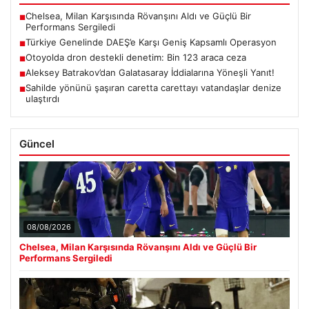
Chelsea, Milan Karşısında Rövanşını Aldı ve Güçlü Bir
■
Performans Sergiledi
Türkiye Genelinde DAEŞ’e Karşı Geniş Kapsamlı Operasyon
■
Otoyolda dron destekli denetim: Bin 123 araca ceza
■
Aleksey Batrakov’dan Galatasaray İddialarına Yöneşli Yanıt!
■
Sahilde yönünü şaşıran caretta carettayı vatandaşlar denize
■
ulaştırdı
Güncel
08/08/2026
Chelsea, Milan Karşısında Rövanşını Aldı ve Güçlü Bir
Performans Sergiledi