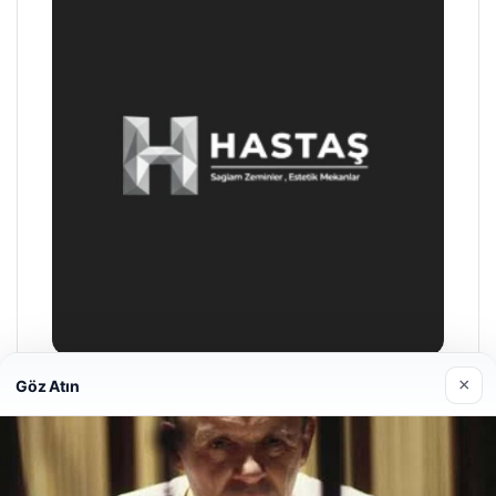
×
Göz Atın
Prenses Night Club
29/04/2026