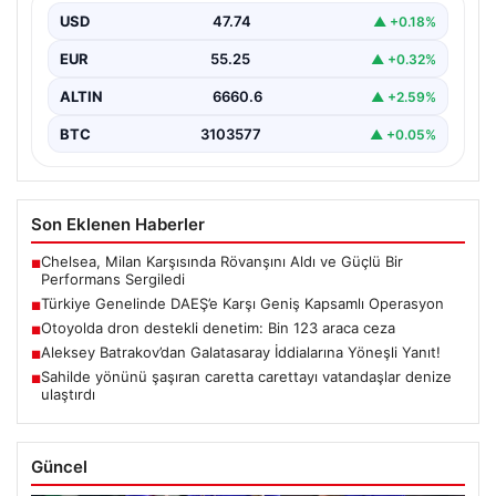
yönelik 30 şehirde büyük çaplı bir operasyon
USD
47.74
▲ +0.18%
gerçekleştirildi. Jandarma…
EUR
55.25
▲ +0.32%
ALTIN
6660.6
▲ +2.59%
BTC
3103577
▲ +0.05%
Son Eklenen Haberler
Chelsea, Milan Karşısında Rövanşını Aldı ve Güçlü Bir
■
Performans Sergiledi
Türkiye Genelinde DAEŞ’e Karşı Geniş Kapsamlı Operasyon
■
Otoyolda dron destekli denetim: Bin 123 araca ceza
■
Aleksey Batrakov’dan Galatasaray İddialarına Yöneşli Yanıt!
■
Sahilde yönünü şaşıran caretta carettayı vatandaşlar denize
■
ulaştırdı
Güncel