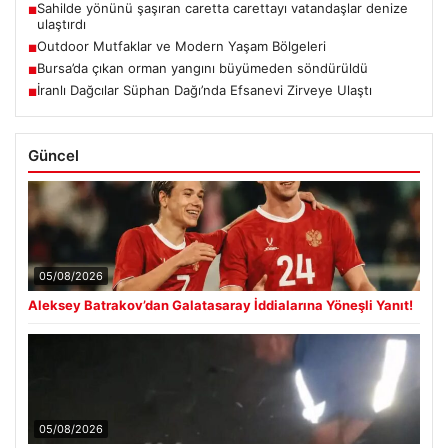
Sahilde yönünü şaşıran caretta carettayı vatandaşlar denize
■
ulaştırdı
Outdoor Mutfaklar ve Modern Yaşam Bölgeleri
■
Bursa’da çıkan orman yangını büyümeden söndürüldü
■
İranlı Dağcılar Süphan Dağı’nda Efsanevi Zirveye Ulaştı
■
Güncel
05/08/2026
Aleksey Batrakov’dan Galatasaray İddialarına Yöneşli Yanıt!
05/08/2026