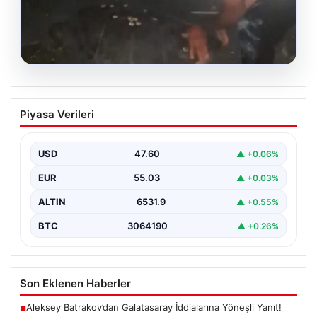
05.08.2026
Sahilde yönünü şaşıran caretta
Piyasa Verileri
carettayı vatandaşlar denize ulaştırdı
USD
47.60
▲ +0.06%
EUR
55.03
▲ +0.03%
ALTIN
6531.9
▲ +0.55%
BTC
3064190
▲ +0.26%
Son Eklenen Haberler
Aleksey Batrakov’dan Galatasaray İddialarına Yöneşli Yanıt!
■