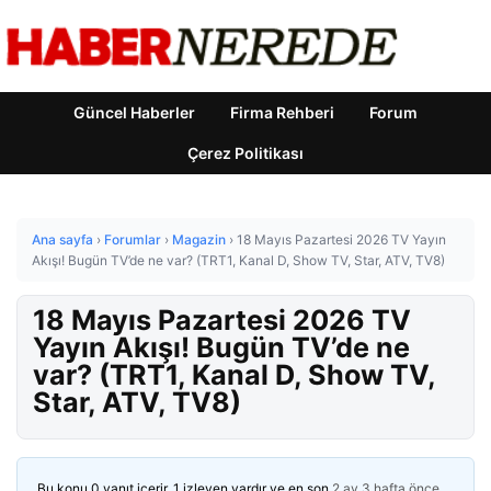
Güncel Haberler
Firma Rehberi
Forum
Çerez Politikası
Ana sayfa
›
Forumlar
›
Magazin
›
18 Mayıs Pazartesi 2026 TV Yayın
Akışı! Bugün TV’de ne var? (TRT1, Kanal D, Show TV, Star, ATV, TV8)
18 Mayıs Pazartesi 2026 TV
Yayın Akışı! Bugün TV’de ne
var? (TRT1, Kanal D, Show TV,
Star, ATV, TV8)
Bu konu 0 yanıt içerir, 1 izleyen vardır ve en son
2 ay 3 hafta önce