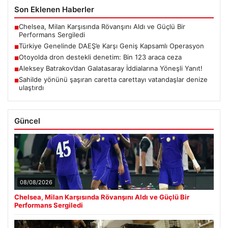
Son Eklenen Haberler
Chelsea, Milan Karşısında Rövanşını Aldı ve Güçlü Bir
■
Performans Sergiledi
Türkiye Genelinde DAEŞ’e Karşı Geniş Kapsamlı Operasyon
■
Otoyolda dron destekli denetim: Bin 123 araca ceza
■
Aleksey Batrakov’dan Galatasaray İddialarına Yöneşli Yanıt!
■
Sahilde yönünü şaşıran caretta carettayı vatandaşlar denize
■
ulaştırdı
Güncel
08/08/2026
Chelsea, Milan Karşısında Rövanşını Aldı ve Güçlü Bir
Performans Sergiledi