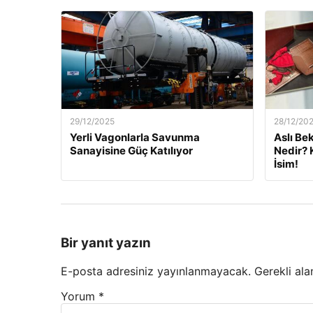
29/12/2025
28/12/20
Yerli Vagonlarla Savunma
Aslı Be
Sanayisine Güç Katılıyor
Nedir? 
İsim!
Bir yanıt yazın
E-posta adresiniz yayınlanmayacak.
Gerekli ala
Yorum
*