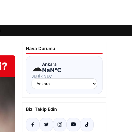
ı
Hava Durumu
i?
☁
Ankara
NaN°C
ŞEHIR SEÇ
Bizi Takip Edin