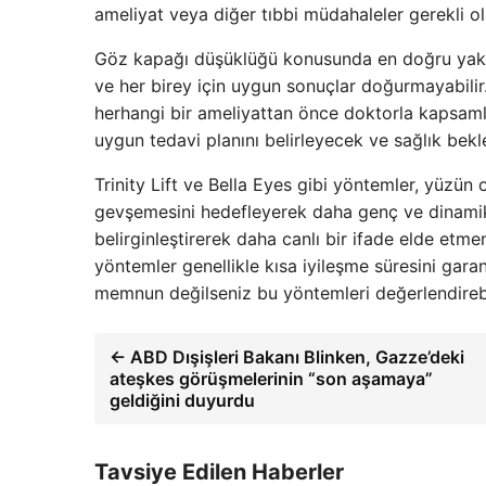
ameliyat veya diğer tıbbi müdahaleler gerekli ola
Göz kapağı düşüklüğü konusunda en doğru yaklaşı
ve her birey için uygun sonuçlar doğurmayabilir
herhangi bir ameliyattan önce doktorla kapsamlı
uygun tedavi planını belirleyecek ve sağlık bekle
Trinity Lift ve Bella Eyes gibi yöntemler, yüzün 
gevşemesini hedefleyerek daha genç ve dinamik 
belirginleştirerek daha canlı bir ifade elde etm
yöntemler genellikle kısa iyileşme süresini ga
memnun değilseniz bu yöntemleri değerlendirebil
← ABD Dışişleri Bakanı Blinken, Gazze’deki
ateşkes görüşmelerinin “son aşamaya”
geldiğini duyurdu
Tavsiye Edilen Haberler