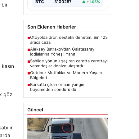
BTC
3100287
▲ +1.05%
 bir
Son Eklenen Haberler
Otoyolda dron destekli denetim: Bin 123
■
araca ceza
Aleksey Batrakov’dan Galatasaray
■
İddialarına Yöneşli Yanıt!
Sahilde yönünü şaşıran caretta carettayı
■
 kasın
vatandaşlar denize ulaştırdı
Outdoor Mutfaklar ve Modern Yaşam
r
■
Bölgeleri
Bursa’da çıkan orman yangını
■
büyümeden söndürüldü
ük göz
Güncel
abilir.
larda