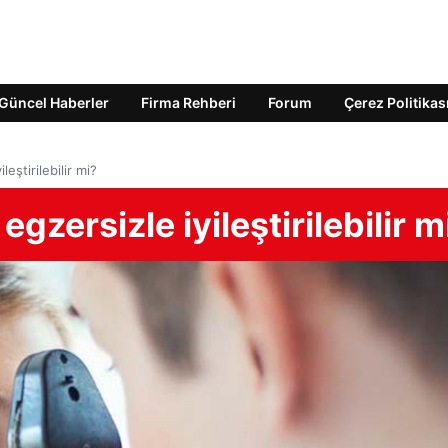
Güncel Haberler
Firma Rehberi
Forum
Çerez Politikas
eştirilebilir mi?
gzersizle iyileştirilebilir m