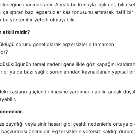
ileceğine inanmaktadır. Ancak bu konuyla ilgili net, bilimsel
çalıştıran bazı egzersizler kas tonusunu artırarak hafif bir
 bu yöntemler yeterli olmayabilir.
etkili midir?
üklüğü sorunu genel olarak egzersizlerle tamamen
sor?
 düşüklüğünün temel nedeni genellikle göz kapağını kaldıran
ler ya da bazı sağlık sorunlarından kaynaklanan yapısal bi
deki kasların güçlendirilmesine yardımcı olabilir, ancak düş
yabilir.
önemlidir.
zayıflığı veya sinir hasarı gibi çeşitli nedenlerle ortaya çık
 başvurması önemlidir. Egzersizlerin yetersiz kaldığı durum