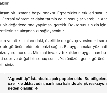
bilir.
m bir uzmana başvurmaktır. Egzersizlerin etkileri sınırlı ol
. Cerrahi yöntemler daha tatmin edici sonuçlar verebilir. An
 bir değerlendirme yapılması gerekir. Doktorunuz sizin için
ntilerinize ulaşmanızı sağlayacaktır.
orta ve alt kısımlarındaki, özellikle de göz çevresindeki soru
bir görünüm elde etmenizi sağlar. Bu uygulamalar yüz hatla
enize yardımcı olur. Minimal invaziv tekniklerle uygulanan bu
ranti eder ve doğal bir sonuç sunar. Yüzünüzün genel görün
irsiniz.
“Agresif tip” İstanbul’da çok popüler oldu! Bu bölgeler
özellikle dikkat edin; ısırılması halinde alerjik reaksiyo
neden olabilir. →