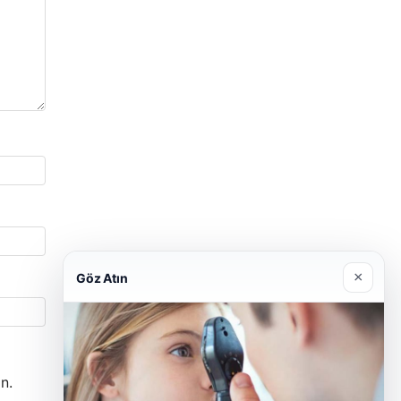
×
Göz Atın
n.