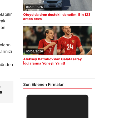
06/08/2026
abilir
Otoyolda dron destekli denetim: Bin 123
araca ceza
cak
 en
nların
rınızı
05/08/2026
Aleksey Batrakov’dan Galatasaray
İddialarına Yöneşli Yanıt!
ümünden
Son Eklenen Firmalar
e
na