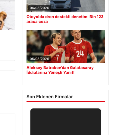
06/08/2026
Otoyolda dron destekli denetim: Bin 123
araca ceza
05/08/2026
Aleksey Batrakov’dan Galatasaray
İddialarına Yöneşli Yanıt!
Son Eklenen Firmalar