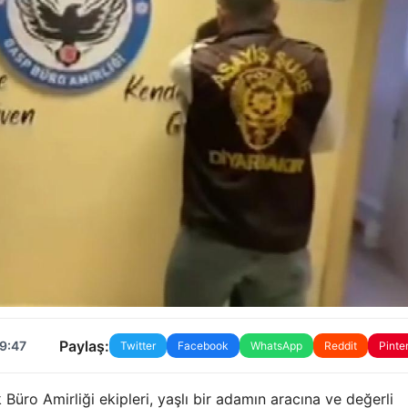
Paylaş:
09:47
Twitter
Facebook
WhatsApp
Reddit
Pinte
Büro Amirliği ekipleri, yaşlı bir adamın aracına ve değerli