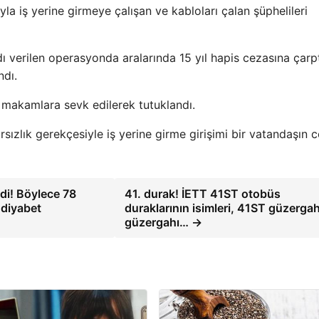
yla iş yerine girmeye çalışan ve kabloları çalan şüphelileri
 verilen operasyonda aralarında 15 yıl hapis cezasına çarpt
ndı.
i makamlara sevk edilerek tutuklandı.
rsızlık gerekçesiyle iş yerine girme girişimi bir vatandaşın 
di! Böylece 78
41. durak! İETT 41ST otobüs
 diyabet
duraklarının isimleri, 41ST güzergah
güzergahı… →