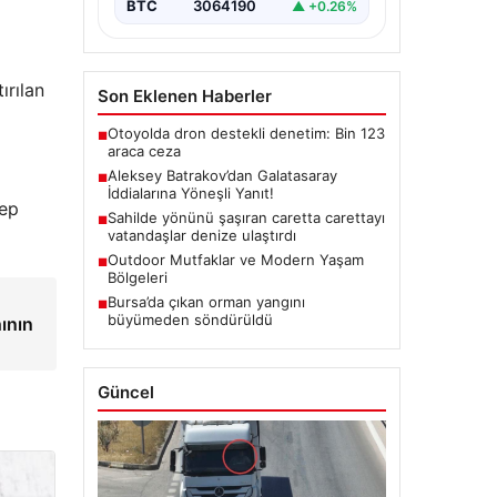
BTC
3064190
▲ +0.26%
ırılan
Son Eklenen Haberler
Otoyolda dron destekli denetim: Bin 123
■
araca ceza
Aleksey Batrakov’dan Galatasaray
■
İddialarına Yöneşli Yanıt!
cep
Sahilde yönünü şaşıran caretta carettayı
■
vatandaşlar denize ulaştırdı
Outdoor Mutfaklar ve Modern Yaşam
■
Bölgeleri
Bursa’da çıkan orman yangını
■
büyümeden söndürüldü
ının
Güncel