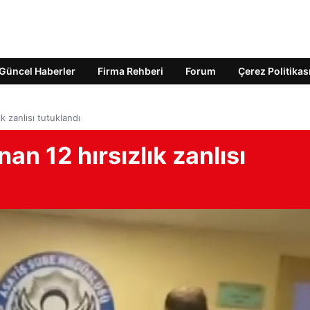
Güncel Haberler
Firma Rehberi
Forum
Çerez Politikas
k zanlısı tutuklandı
an 12 hırsızlık zanlısı