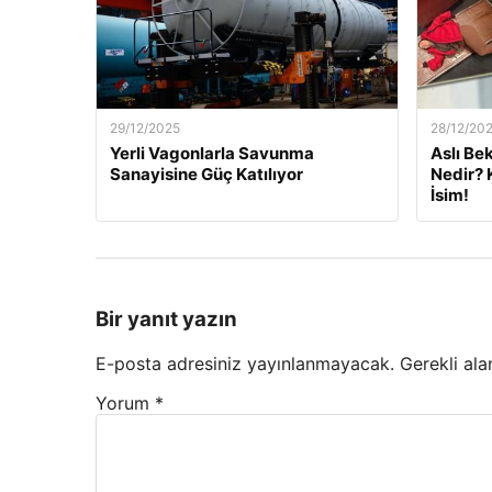
29/12/2025
28/12/20
Yerli Vagonlarla Savunma
Aslı Be
Sanayisine Güç Katılıyor
Nedir? 
İsim!
Bir yanıt yazın
E-posta adresiniz yayınlanmayacak.
Gerekli ala
Yorum
*