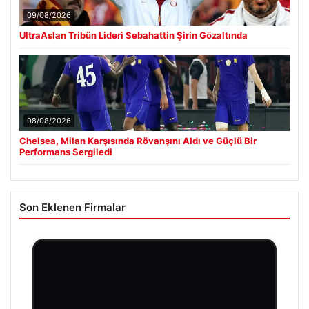
09/08/2026
UltraAslan Tribün Lideri Sebahattin Şirin Gözaltında
08/08/2026
Chelsea, Milan Karşısında Rövanşını Aldı ve Güçlü Bir
Performans Sergiledi
Son Eklenen Firmalar