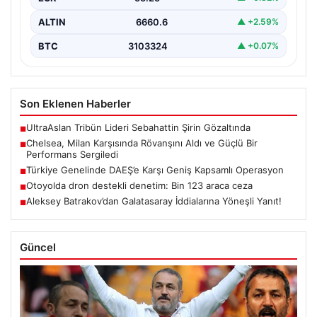
ALTIN
6660.6
▲ +2.59%
BTC
3103324
▲ +0.07%
Son Eklenen Haberler
UltraAslan Tribün Lideri Sebahattin Şirin Gözaltında
■
Chelsea, Milan Karşısında Rövanşını Aldı ve Güçlü Bir
■
Performans Sergiledi
Türkiye Genelinde DAEŞ’e Karşı Geniş Kapsamlı Operasyon
■
Otoyolda dron destekli denetim: Bin 123 araca ceza
■
Aleksey Batrakov’dan Galatasaray İddialarına Yöneşli Yanıt!
■
Güncel