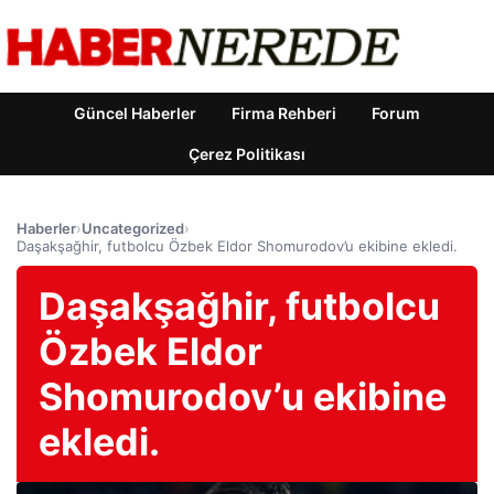
Güncel Haberler
Firma Rehberi
Forum
Çerez Politikası
Haberler
›
Uncategorized
›
Daşakşağhir, futbolcu Özbek Eldor Shomurodov’u ekibine ekledi.
Daşakşağhir, futbolcu
Özbek Eldor
Shomurodov’u ekibine
ekledi.