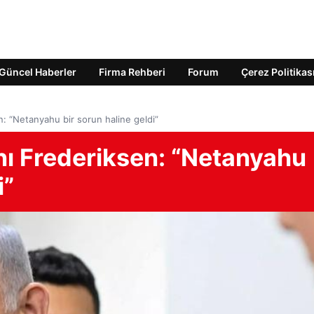
Güncel Haberler
Firma Rehberi
Forum
Çerez Politikas
: “Netanyahu bir sorun haline geldi”
ı Frederiksen: “Netanyahu
i”