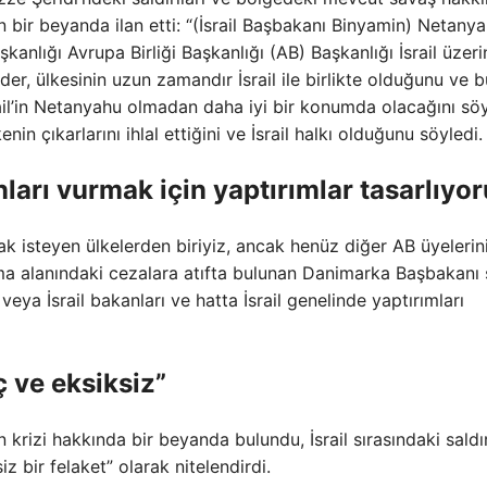
 bir beyanda ilan etti: “(İsrail Başbakanı Binyamin) Netanya
Başkanlığı Avrupa Birliği Başkanlığı (AB) Başkanlığı İsrail üzer
der, ülkesinin uzun zamandır İsrail ile birlikte olduğunu ve b
il’in Netanyahu olmadan daha iyi bir konumda olacağını söy
in çıkarlarını ihlal ettiğini ve İsrail halkı olduğunu söyledi.
ları vurmak için yaptırımlar tasarlıyo
mak isteyen ülkelerden biriyiz, ancak henüz diğer AB üyelerin
ma alanındaki cezalara atıfta bulunan Danimarka Başbakanı 
veya İsrail bakanları ve hatta İsrail genelinde yaptırımları
ç ve eksiksiz”
 krizi hakkında bir beyanda bulundu, İsrail sırasındaki saldır
z bir felaket” olarak nitelendirdi.