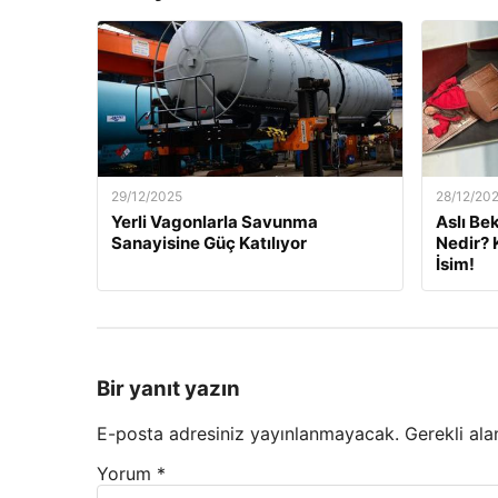
29/12/2025
28/12/20
Yerli Vagonlarla Savunma
Aslı Be
Sanayisine Güç Katılıyor
Nedir? 
İsim!
Bir yanıt yazın
E-posta adresiniz yayınlanmayacak.
Gerekli ala
Yorum
*