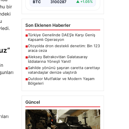
BTC
3100287
▲ +1.05%
hu bir
indeki
u
Son Eklenen Haberler
ledi.
Türkiye Genelinde DAEŞ’e Karşı Geniş
■
Kapsamlı Operasyon
Otoyolda dron destekli denetim: Bin 123
■
ruz”
araca ceza
Aleksey Batrakov’dan Galatasaray
■
İddialarına Yöneşli Yanıt!
in
Sahilde yönünü şaşıran caretta carettayı
■
şunları
vatandaşlar denize ulaştırdı
Outdoor Mutfaklar ve Modern Yaşam
■
Bölgeleri
Güncel
ıları