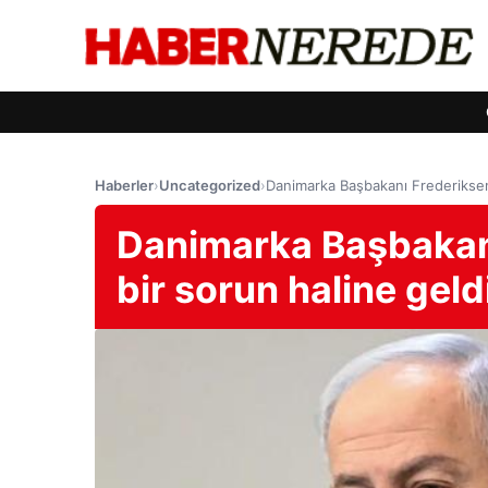
Haberler
›
Uncategorized
›
Danimarka Başbakanı Frederiksen
Danimarka Başbakan
bir sorun haline geld