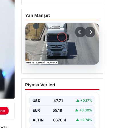
Yan Manşet
06.08.2026
Otoyolda dron destekli
Piyasa Verileri
denetim: Bin 123 araca
ceza
USD
47.71
▲ +0.17%
EUR
55.18
▲ +0.30%
rest
ALTIN
6670.4
▲ +2.74%
ında