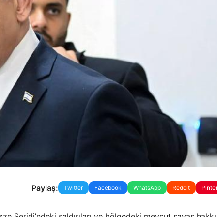
Paylaş:
Twitter
Facebook
WhatsApp
Reddit
Pinte
azze Şeridi’ndeki saldırıları ve bölgedeki mevcut savaş hakk