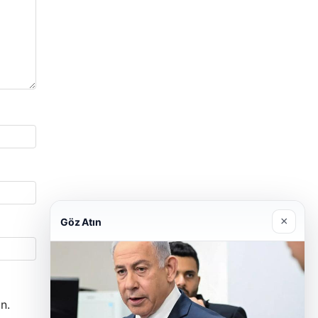
×
Göz Atın
n.