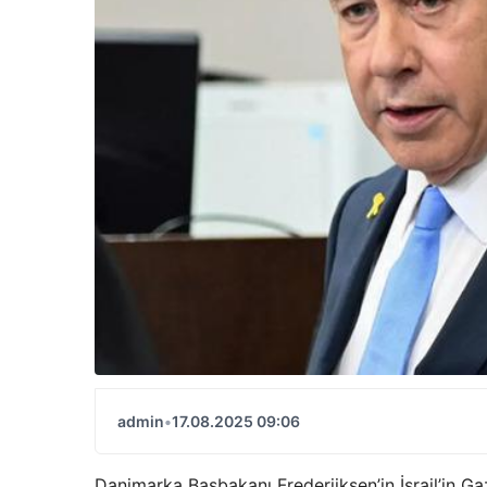
admin
•
17.08.2025 09:06
Danimarka Başbakanı Frederiiksen’in İsrail’in G