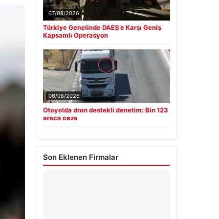
07/08/2026
Türkiye Genelinde DAEŞ’e Karşı Geniş
Kapsamlı Operasyon
06/08/2026
Otoyolda dron destekli denetim: Bin 123
araca ceza
Son Eklenen Firmalar