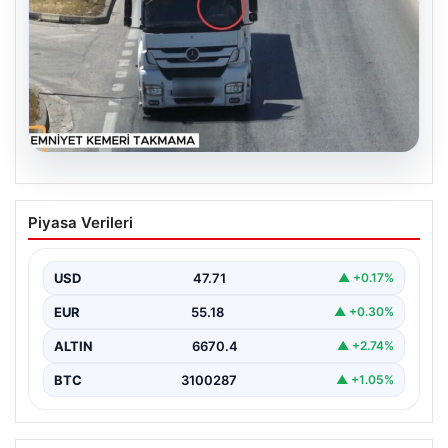
06.08.2026
Otoyolda dron destekli denetim: Bin
Piyasa Verileri
123 araca ceza
USD
47.71
▲ +0.17%
EUR
55.18
▲ +0.30%
ALTIN
6670.4
▲ +2.74%
BTC
3100287
▲ +1.05%