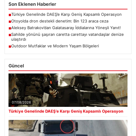
Son Eklenen Haberler
Türkiye Genelinde DAEŞ’e Karşı Geniş Kapsamlı Operasyon
■
Otoyolda dron destekli denetim: Bin 123 araca ceza
■
Aleksey Batrakov’dan Galatasaray İddialarına Yöneşli Yanıt!
■
Sahilde yönünü şaşıran caretta carettayı vatandaşlar denize
■
ulaştırdı
Outdoor Mutfaklar ve Modern Yaşam Bölgeleri
■
Güncel
07/08/2026
Türkiye Genelinde DAEŞ’e Karşı Geniş Kapsamlı Operasyon