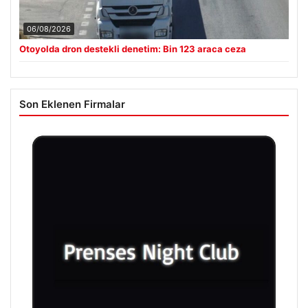
06/08/2026
Otoyolda dron destekli denetim: Bin 123 araca ceza
Son Eklenen Firmalar