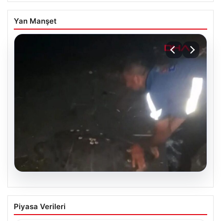
Yan Manşet
05.08.2026
Sahilde yönünü şaşıran caretta
Piyasa Verileri
carettayı vatandaşlar denize ulaştırdı