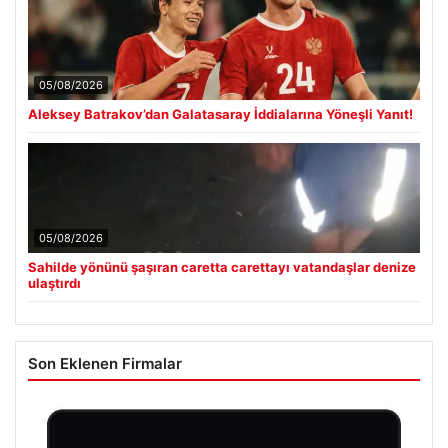
05/08/2026
Aleksey Batrakov’dan Galatasaray İddialarına Yöneşli Yanıt!
05/08/2026
Sahilde yönünü şaşıran caretta carettayı vatandaşlar denize
ulaştırdı
Son Eklenen Firmalar