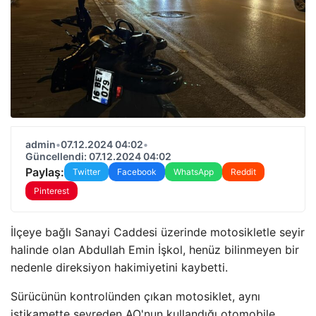
admin
•
07.12.2024 04:02
•
Güncellendi: 07.12.2024 04:02
Paylaş:
Twitter
Facebook
WhatsApp
Reddit
Pinterest
İlçeye bağlı Sanayi Caddesi üzerinde motosikletle seyir
halinde olan Abdullah Emin İşkol, henüz bilinmeyen bir
nedenle direksiyon hakimiyetini kaybetti.
Sürücünün kontrolünden çıkan motosiklet, aynı
istikamette seyreden AO'nun kullandığı otomobile