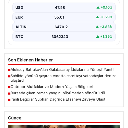
USD
47.58
▲ +0.10%
EUR
55.01
▲ +0.29%
ALTIN
6470.2
▲ +3.83%
BTC
3062343
▲ +1.39%
Son Eklenen Haberler
Aleksey Batrakov’dan Galatasaray İddialarına Yöneşli Yanıt!
■
Sahilde yönünü şaşıran caretta carettayı vatandaşlar denize
■
ulaştırdı
Outdoor Mutfaklar ve Modern Yaşam Bölgeleri
■
Bursa’da çıkan orman yangını büyümeden söndürüldü
■
İranlı Dağcılar Süphan Dağı’nda Efsanevi Zirveye Ulaştı
■
Güncel