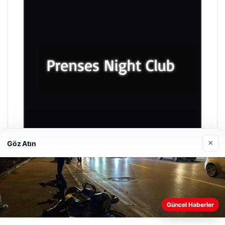
×
Göz Atın
Prenses Night Club
29/04/2026
Web sitemizi nasıl kullandığınızı daha iyi anlayabilmek,
Güncel Haberler
deneyiminizi kişiselleştirmek ve geliştirmek amacıyla çerezler
kullanıyoruz.
Çerez Politikamız