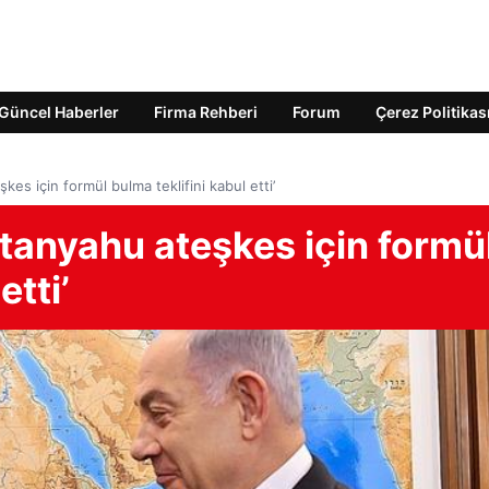
Güncel Haberler
Firma Rehberi
Forum
Çerez Politikas
es için formül bulma teklifini kabul etti’
tanyahu ateşkes için formü
etti’