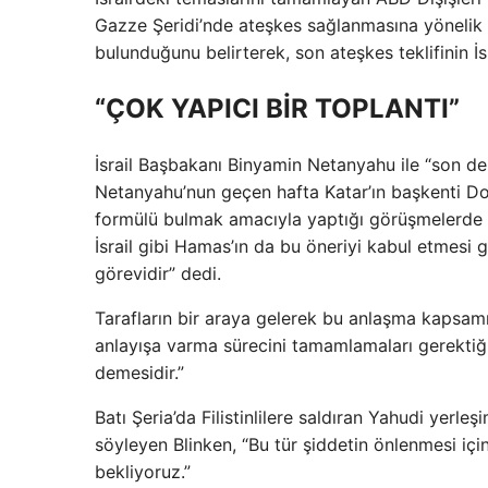
Gazze Şeridi’nde ateşkes sağlanmasına yönelik 
bulunduğunu belirterek, son ateşkes teklifinin İsra
“ÇOK YAPICI BİR TOPLANTI”
İsrail Başbakanı Binyamin Netanyahu ile “son de
Netanyahu’nun geçen hafta Katar’ın başkenti Doh
formülü bulmak amacıyla yaptığı görüşmelerde s
İsrail gibi Hamas’ın da bu öneriyi kabul etmesi 
görevidir” dedi.
Tarafların bir araya gelerek bu anlaşma kapsamı
anlayışa varma sürecini tamamlamaları gerektiği
demesidir.”
Batı Şeria’da Filistinlilere saldıran Yahudi yerle
söyleyen Blinken, “Bu tür şiddetin önlenmesi içi
bekliyoruz.”