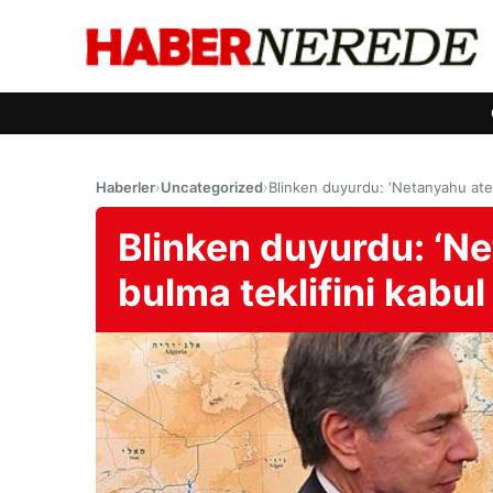
Haberler
›
Uncategorized
›
Blinken duyurdu: ‘Netanyahu ateşk
Blinken duyurdu: ‘Ne
bulma teklifini kabul 