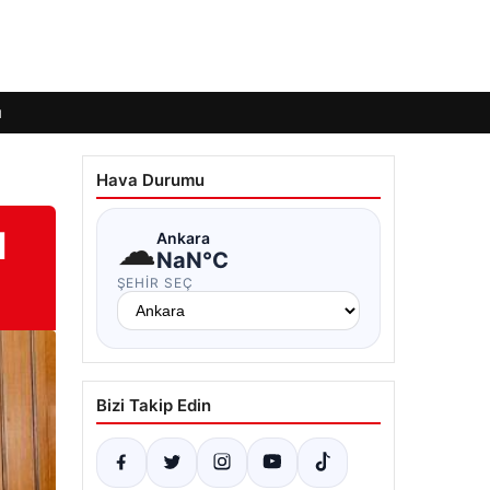
ı
Hava Durumu
l
☁
Ankara
NaN°C
ŞEHIR SEÇ
Bizi Takip Edin