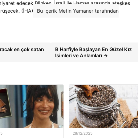
ı ziyaret edecek Blinken, İsrail ile Hamas arasında ateşkes
rüşecek. (İHA)
Bu içerik Metin Yamaner tarafından
tıracak en çok satan
B Harfiyle Başlayan En Güzel Kız
İsimleri ve Anlamları →
25
28/12/2025