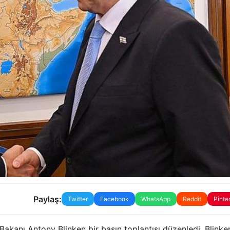
Paylaş:
Twitter
Facebook
WhatsApp
Reddit
Pinte
 Bakanı Antony Blinken bir basın toplantısı düzenledi. Blinke