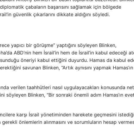
diplomatik çabaların başarısını sağlamak için bölgede
il’in güvenlik çıkarlarını dikkate aldığını söyledi.
rece yapıcı bir görüşme” yaptığını söyleyen Blinken,
a’da ABD’nin hem İsrail’in hem de İsrail’in kabul edeceği a
unduğu öneriyi kabul ettiğini duyurdu. Hamas da kabul edeb
gerektiğini savunan Blinken, “Artık aynısını yapmak Hamas’ın
nda verilen taahhütleri nasıl uygulayacakları konusunda net
ni söyleyen Blinken, “Bir sonraki önemli adım Hamas’ın eve
şimcilere karşı İsrail yönetiminden harekete geçmesini istediğ
n gerekli önlemlerin alınmasını ve sorumluların hesap vermes