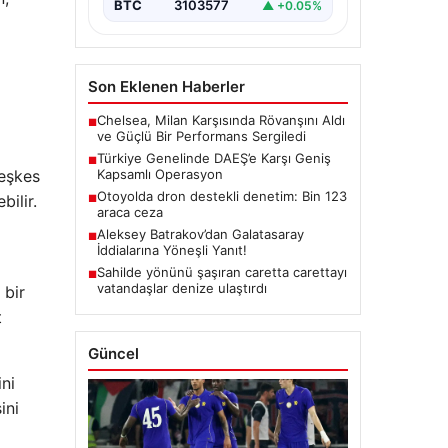
BTC
3103577
▲ +0.05%
Son Eklenen Haberler
Chelsea, Milan Karşısında Rövanşını Aldı
■
ve Güçlü Bir Performans Sergiledi
Türkiye Genelinde DAEŞ’e Karşı Geniş
■
teşkes
Kapsamlı Operasyon
Otoyolda dron destekli denetim: Bin 123
ilir.
■
araca ceza
Aleksey Batrakov’dan Galatasaray
■
İddialarına Yöneşli Yanıt!
Sahilde yönünü şaşıran caretta carettayı
■
vatandaşlar denize ulaştırdı
 bir
t
Güncel
ini
ini