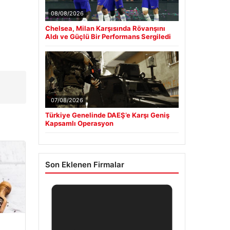
08/08/2026
Chelsea, Milan Karşısında Rövanşını
Aldı ve Güçlü Bir Performans Sergiledi
07/08/2026
Türkiye Genelinde DAEŞ’e Karşı Geniş
Kapsamlı Operasyon
Son Eklenen Firmalar