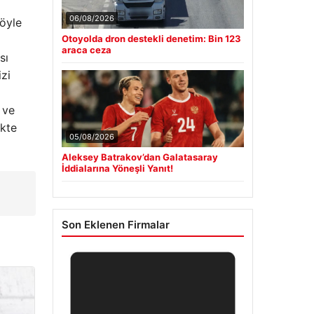
06/08/2026
şöyle
Otoyolda dron destekli denetim: Bin 123
araca ceza
sı
izi
 ve
ikte
05/08/2026
Aleksey Batrakov’dan Galatasaray
İddialarına Yöneşli Yanıt!
Son Eklenen Firmalar