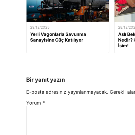
29/12/2025
28/12/20
Yerli Vagonlarla Savunma
Aslı Be
Sanayisine Güç Katılıyor
Nedir? 
İsim!
Bir yanıt yazın
E-posta adresiniz yayınlanmayacak.
Gerekli ala
Yorum
*