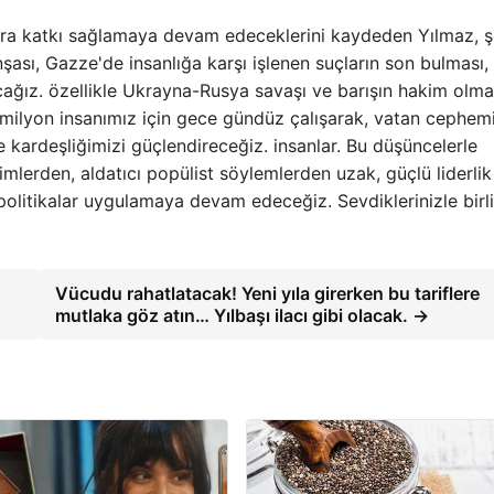
ikrara katkı sağlamaya devam edeceklerini kaydeden Yılmaz, 
inşası, Gazze'de insanlığa karşı işlenen suçların son bulması,
acağız. özellikle Ukrayna-Rusya savaşı ve barışın hakim olma
86 milyon insanımız için gece gündüz çalışarak, vatan cephem
 kardeşliğimizi güçlendireceğiz. insanlar. Bu düşüncelerle
imlerden, aldatıcı popülist söylemlerden uzak, güçlü liderlik
olitikalar uygulamaya devam edeceğiz. Sevdiklerinizle birl
Vücudu rahatlatacak! Yeni yıla girerken bu tariflere
mutlaka göz atın… Yılbaşı ilacı gibi olacak. →