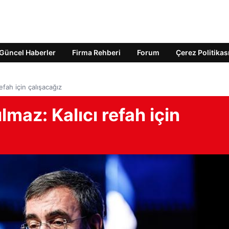
Güncel Haberler
Firma Rehberi
Forum
Çerez Politikas
efah için çalışacağız
maz: Kalıcı refah için