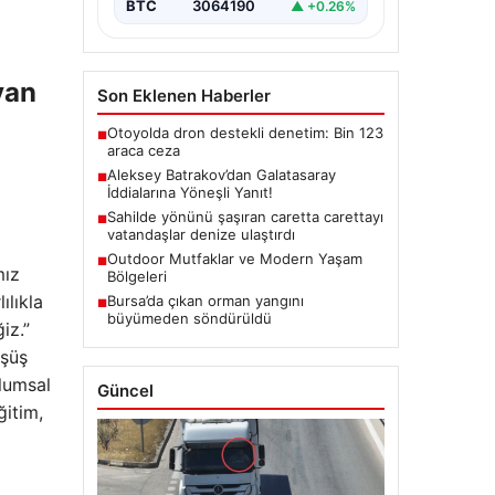
BTC
3064190
▲ +0.26%
yan
Son Eklenen Haberler
Otoyolda dron destekli denetim: Bin 123
■
araca ceza
Aleksey Batrakov’dan Galatasaray
■
İddialarına Yöneşli Yanıt!
Sahilde yönünü şaşıran caretta carettayı
■
vatandaşlar denize ulaştırdı
Outdoor Mutfaklar ve Modern Yaşam
■
mız
Bölgeleri
ılıkla
Bursa’da çıkan orman yangını
■
büyümeden söndürüldü
iz.”
üşüş
lumsal
Güncel
ğitim,