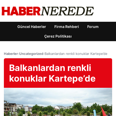
Güncel Haberler
Firma Rehberi
Forum
Çerez Politikası
Haberler
›
Uncategorized
›
Balkanlardan renkli konuklar Kartepe’de
Balkanlardan renkli
konuklar Kartepe’de