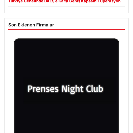
Türkiye Genelinde DAEŞ’e Karşı Geniş Kapsamlı Operasyon
Son Eklenen Firmalar