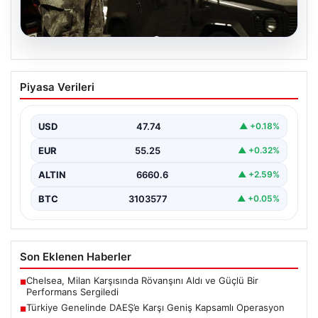
07.08.2026
Türkiye Genelinde DAEŞ’e Karşı Geniş
Piyasa Verileri
Kapsamlı Operasyon
Türkiye’de terörle mücadele kapsamında, DAEŞ’e
yönelik 30 şehirde büyük çaplı bir operasyon
USD
47.74
▲ +0.18%
gerçekleştirildi. Jandarma…
EUR
55.25
▲ +0.32%
ALTIN
6660.6
▲ +2.59%
BTC
3103577
▲ +0.05%
Son Eklenen Haberler
Chelsea, Milan Karşısında Rövanşını Aldı ve Güçlü Bir
■
Performans Sergiledi
Türkiye Genelinde DAEŞ’e Karşı Geniş Kapsamlı Operasyon
■