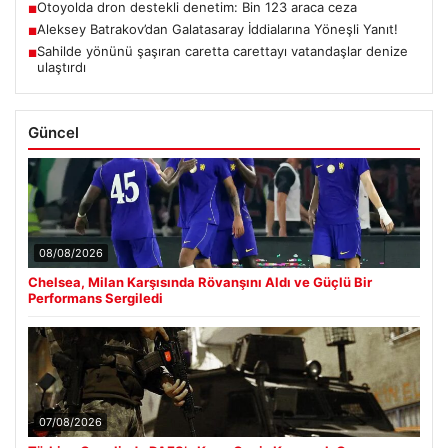
Otoyolda dron destekli denetim: Bin 123 araca ceza
■
Aleksey Batrakov’dan Galatasaray İddialarına Yöneşli Yanıt!
■
Sahilde yönünü şaşıran caretta carettayı vatandaşlar denize
■
ulaştırdı
Güncel
08/08/2026
Chelsea, Milan Karşısında Rövanşını Aldı ve Güçlü Bir
Performans Sergiledi
07/08/2026