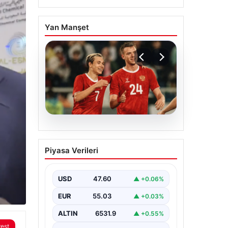
Yan Manşet
05.08.2026
Sahilde yönünü şaşıran
Piyasa Verileri
caretta carettayı
vatandaşlar denize
ulaştırdı
USD
47.60
▲ +0.06%
EUR
55.03
▲ +0.03%
rest