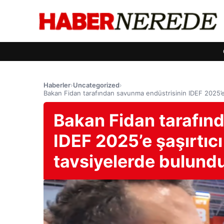
Haberler
›
Uncategorized
›
Bakan Fidan tarafından savunma endüstrisinin IDEF 2025’e 
Bakan Fidan tarafın
IDEF 2025’e şaşırtıcı
tavsiyelerde bulundu