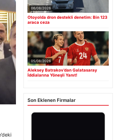
06/08/2026
Otoyolda dron destekli denetim: Bin 123
araca ceza
05/08/2026
Aleksey Batrakov’dan Galatasaray
İddialarına Yöneşli Yanıt!
Son Eklenen Firmalar
’deki