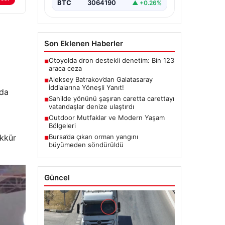
ALTIN
6531.9
▲ +0.55%
BTC
3064190
▲ +0.26%
Son Eklenen Haberler
Otoyolda dron destekli denetim: Bin 123
■
araca ceza
rda
Aleksey Batrakov’dan Galatasaray
■
İddialarına Yöneşli Yanıt!
Sahilde yönünü şaşıran caretta carettayı
■
vatandaşlar denize ulaştırdı
ekkür
Outdoor Mutfaklar ve Modern Yaşam
■
Bölgeleri
Bursa’da çıkan orman yangını
■
büyümeden söndürüldü
Güncel