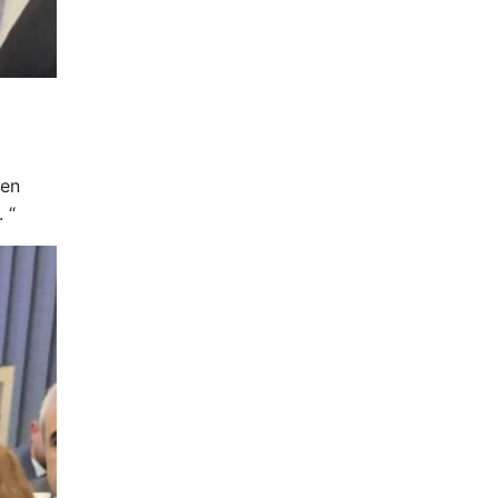
den
 “