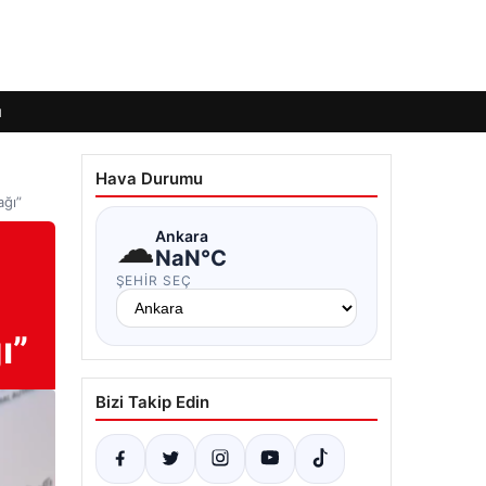
ı
Hava Durumu
ağı”
☁
Ankara
NaN°C
ŞEHIR SEÇ
ı”
Bizi Takip Edin