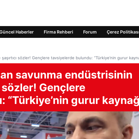
Güncel Haberler
Firma Rehberi
Forum
Çerez Politikas
şaşırtıcı sözler! Gençlere tavsiyelerde bulundu: “Türkiye’nin gurur kayn
dan savunma endüstrisinin
 sözler! Gençlere
: “Türkiye’nin gurur kaynağ