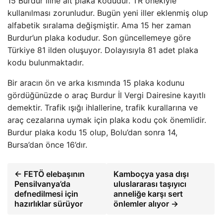
15 Burdur iline ait plaka kodudur. TR önekiyle
kullanılması zorunludur. Bugün yeni iller eklenmiş olup
alfabetik sıralama değişmiştir. Ama 15 her zaman
Burdur’un plaka kodudur. Son güncellemeye göre
Türkiye 81 ilden oluşuyor. Dolayısıyla 81 adet plaka
kodu bulunmaktadır.
Bir aracın ön ve arka kısmında 15 plaka kodunu
gördüğünüzde o araç Burdur İl Vergi Dairesine kayıtlı
demektir. Trafik ışığı ihlallerine, trafik kurallarına ve
araç cezalarına uymak için plaka kodu çok önemlidir.
Burdur plaka kodu 15 olup, Bolu’dan sonra 14,
Bursa’dan önce 16’dır.
← FETÖ elebaşının
Kamboçya yasa dışı
Pensilvanya’da
uluslararası taşıyıcı
defnedilmesi için
anneliğe karşı sert
hazırlıklar sürüyor
önlemler alıyor →