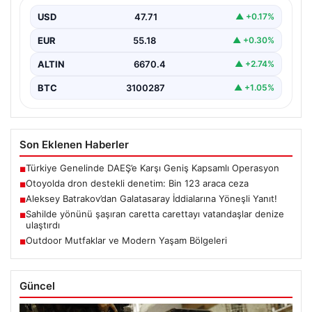
USD
47.71
▲ +0.17%
EUR
55.18
▲ +0.30%
ALTIN
6670.4
▲ +2.74%
BTC
3100287
▲ +1.05%
Son Eklenen Haberler
Türkiye Genelinde DAEŞ’e Karşı Geniş Kapsamlı Operasyon
■
Otoyolda dron destekli denetim: Bin 123 araca ceza
■
Aleksey Batrakov’dan Galatasaray İddialarına Yöneşli Yanıt!
■
Sahilde yönünü şaşıran caretta carettayı vatandaşlar denize
■
ulaştırdı
Outdoor Mutfaklar ve Modern Yaşam Bölgeleri
■
Güncel