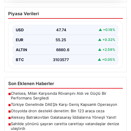
07.08.2026
Türkiye Genelinde DAEŞ’e Karşı Geniş
Piyasa Verileri
Kapsamlı Operasyon
Türkiye’de terörle mücadele kapsamında, DAEŞ’e
yönelik 30 şehirde büyük çaplı bir operasyon
USD
47.74
▲ +0.18%
gerçekleştirildi. Jandarma…
EUR
55.25
▲ +0.32%
ALTIN
6660.6
▲ +2.59%
BTC
3103577
▲ +0.05%
Son Eklenen Haberler
Chelsea, Milan Karşısında Rövanşını Aldı ve Güçlü Bir
■
Performans Sergiledi
Türkiye Genelinde DAEŞ’e Karşı Geniş Kapsamlı Operasyon
■
Otoyolda dron destekli denetim: Bin 123 araca ceza
■
Aleksey Batrakov’dan Galatasaray İddialarına Yöneşli Yanıt!
■
Sahilde yönünü şaşıran caretta carettayı vatandaşlar denize
■
ulaştırdı