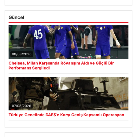
Güncel
08/08/2026
Chelsea, Milan Karşısında Rövanşını Aldı ve Güçlü Bir
Performans Sergiledi
07/08/2026
Türkiye Genelinde DAEŞ’e Karşı Geniş Kapsamlı Operasyon