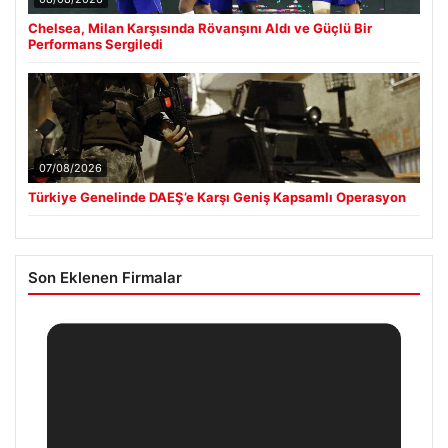
Chelsea, Milan Karşısında Rövanşını Aldı ve Güçlü Bir
Performans Sergiledi
07/08/2026
Türkiye Genelinde DAEŞ’e Karşı Geniş Kapsamlı Operasyon
Son Eklenen Firmalar