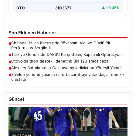
BTC
3103577
▲ +0.05%
Son Eklenen Haberler
Chelsea, Milan Karşısında Rövanşını Aldı ve Güçlü Bir
■
Performans Sergiledi
Türkiye Genelinde DAEŞ’e Karşı Geniş Kapsamlı Operasyon
■
Otoyolda dron destekli denetim: Bin 123 araca ceza
■
Aleksey Batrakov’dan Galatasaray İddialarına Yöneşli Yanıt!
■
Sahilde yönünü şaşıran caretta carettayı vatandaşlar denize
■
ulaştırdı
Güncel
08/08/2026