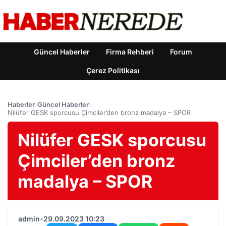
Güncel Haberler
Firma Rehberi
Forum
Çerez Politikası
Haberler
›
Güncel Haberler
›
Nilüfer GESK sporcusu Çimciler’den bronz madalya – SPOR
Nilüfer GESK sporcusu
Çimciler’den bronz
madalya – SPOR
admin
•
29.09.2023 10:23