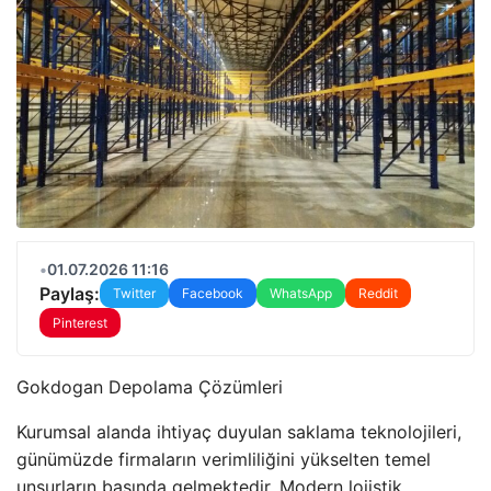
•
01.07.2026 11:16
Paylaş:
Twitter
Facebook
WhatsApp
Reddit
Pinterest
Gokdogan Depolama Çözümleri
Kurumsal alanda ihtiyaç duyulan saklama teknolojileri,
günümüzde firmaların verimliliğini yükselten temel
unsurların başında gelmektedir. Modern lojistik