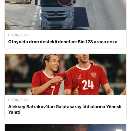
06/08/2026
Otoyolda dron destekli denetim: Bin 123 araca ceza
05/08/2026
Aleksey Batrakov’dan Galatasaray İddialarına Yöneşli
Yanıt!