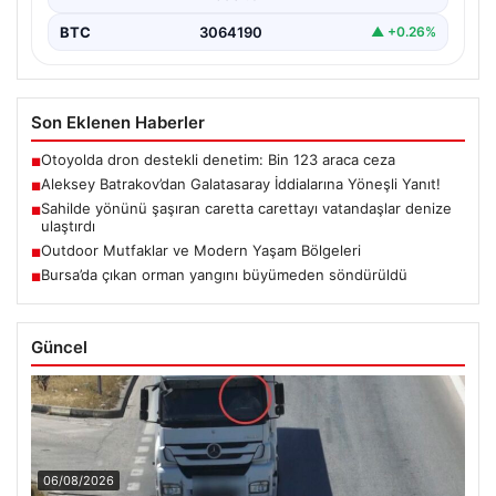
BTC
3064190
▲ +0.26%
Son Eklenen Haberler
Otoyolda dron destekli denetim: Bin 123 araca ceza
■
Aleksey Batrakov’dan Galatasaray İddialarına Yöneşli Yanıt!
■
Sahilde yönünü şaşıran caretta carettayı vatandaşlar denize
■
ulaştırdı
Outdoor Mutfaklar ve Modern Yaşam Bölgeleri
■
Bursa’da çıkan orman yangını büyümeden söndürüldü
■
Güncel
06/08/2026