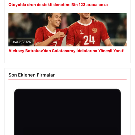
Otoyolda dron destekli denetim: Bin 123 araca ceza
05/08/2026
Aleksey Batrakov’dan Galatasaray İddialarına Yöneşli Yanıt!
Son Eklenen Firmalar