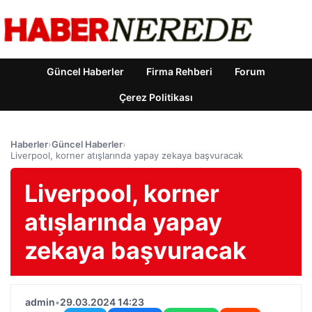
Güncel Haberler
Firma Rehberi
Forum
Çerez Politikası
Haberler
›
Güncel Haberler
›
Liverpool, korner atışlarında yapay zekaya başvuracak
Liverpool, korner
atışlarında yapay
zekaya başvuracak
admin
•
29.03.2024 14:23