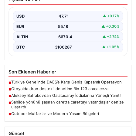
123 araca ceza
USD
47.71
▲ +0.17%
EUR
55.18
▲ +0.30%
ALTIN
6670.4
▲ +2.74%
BTC
3100287
▲ +1.05%
Son Eklenen Haberler
Türkiye Genelinde DAEŞ’e Karşı Geniş Kapsamlı Operasyon
■
Otoyolda dron destekli denetim: Bin 123 araca ceza
■
Aleksey Batrakov’dan Galatasaray İddialarına Yöneşli Yanıt!
■
Sahilde yönünü şaşıran caretta carettayı vatandaşlar denize
■
ulaştırdı
Outdoor Mutfaklar ve Modern Yaşam Bölgeleri
■
Güncel