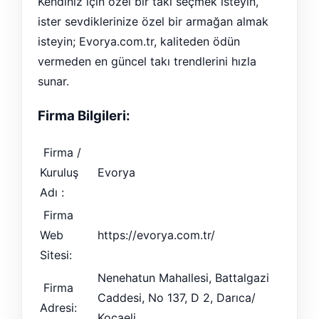
Kendiniz için özel bir takı seçmek isteyin,
ister sevdiklerinize özel bir armağan almak
isteyin; Evorya.com.tr, kaliteden ödün
vermeden en güncel takı trendlerini hızla
sunar.
Firma Bilgileri:
Firma /
Kuruluş
Evorya
Adı :
Firma
Web
https://evorya.com.tr/
Sitesi:
Nenehatun Mahallesi, Battalgazi
Firma
Caddesi, No 137, D 2, Darıca/
Adresi:
Kocaeli