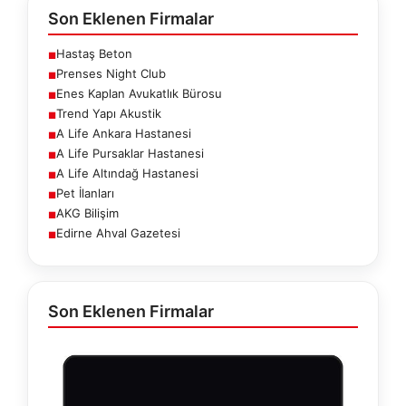
Son Eklenen Firmalar
Hastaş Beton
■
Prenses Night Club
■
Enes Kaplan Avukatlık Bürosu
■
Trend Yapı Akustik
■
A Life Ankara Hastanesi
■
A Life Pursaklar Hastanesi
■
A Life Altındağ Hastanesi
■
Pet İlanları
■
AKG Bilişim
■
Edirne Ahval Gazetesi
■
Son Eklenen Firmalar