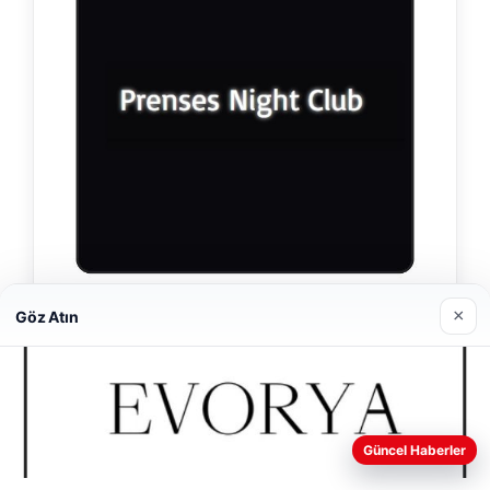
×
Prenses Night Club
Göz Atın
29/04/2026
Web sitemizi nasıl kullandığınızı daha iyi anlayabilmek,
Güncel Haberler
deneyiminizi kişiselleştirmek ve geliştirmek amacıyla çerezler
kullanıyoruz.
Çerez Politikamız