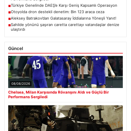
Türkiye Genelinde DAEŞ’e Karşı Geniş Kapsamlı Operasyon
■
Otoyolda dron destekli denetim: Bin 123 araca ceza
■
Aleksey Batrakov’dan Galatasaray İddialarına Yöneşli Yanıt!
■
Sahilde yönünü şaşıran caretta carettayı vatandaşlar denize
■
ulaştırdı
Güncel
08/08/2026
Chelsea, Milan Karşısında Rövanşını Aldı ve Güçlü Bir
Performans Sergiledi