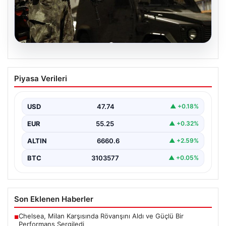
07.08.2026
Türkiye Genelinde DAEŞ’e Karşı Geniş
Piyasa Verileri
Kapsamlı Operasyon
Türkiye’de terörle mücadele kapsamında, DAEŞ’e
yönelik 30 şehirde büyük çaplı bir operasyon
USD
47.74
▲ +0.18%
gerçekleştirildi. Jandarma…
EUR
55.25
▲ +0.32%
ALTIN
6660.6
▲ +2.59%
BTC
3103577
▲ +0.05%
Son Eklenen Haberler
Chelsea, Milan Karşısında Rövanşını Aldı ve Güçlü Bir
■
Performans Sergiledi