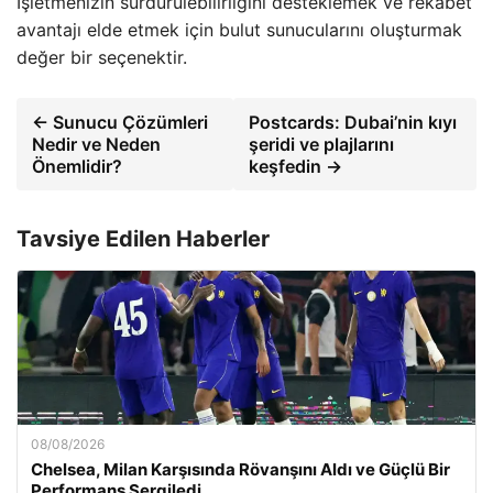
İşletmenizin sürdürülebilirliğini desteklemek ve rekabet
avantajı elde etmek için bulut sunucularını oluşturmak
değer bir seçenektir.
← Sunucu Çözümleri
Postcards: Dubai’nin kıyı
Nedir ve Neden
şeridi ve plajlarını
Önemlidir?
keşfedin →
Tavsiye Edilen Haberler
08/08/2026
Chelsea, Milan Karşısında Rövanşını Aldı ve Güçlü Bir
Performans Sergiledi