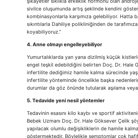
şikayetler sıklıkla erkeklik hormonu olan androj
sivilce oluşumunda artış şeklinde kendini göster
kombinasyonlarla karşımıza gelebiliyor. Hatta b
sıkıntılarla Dahiliye polikliniğinden de tarafımı
koyabiliyoruz.”
4. Anne olmayı engelleyebiliyor
Yumurtalıklarda yan yana dizilmiş küçük kistle
engel teşkil edebildiğini belirten Doç. Dr. Ha
infertilite dediğimiz hamile kalma sürecinde ya
infertilite yönteminde öncelikle başka nedenlerin
durumlar da göz önünde tutularak aşılama veya 
5. Tedavide yeni nesil yöntemler
Tedavinin esasını kilo kaybı ve sportif aktivit
Bebek Uzmanı Doç. Dr. Hale Göksever Çelik şöyl
yapılacak olumlu değişikliklerin de hamile kalm
göstermektedir. Böylelikle semptomlar çok hafi