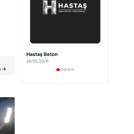
l
Prenses Night Club
29/04/2026
ı →