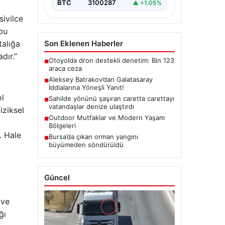
BTC
3100287
▲ +1.05%
sivilce
bu
talığa
Son Eklenen Haberler
dır.”
Otoyolda dron destekli denetim: Bin 123
■
araca ceza
Aleksey Batrakov’dan Galatasaray
■
İddialarına Yöneşli Yanıt!
ol
Sahilde yönünü şaşıran caretta carettayı
■
vatandaşlar denize ulaştırdı
iziksel
Outdoor Mutfaklar ve Modern Yaşam
■
Bölgeleri
. Hale
Bursa’da çıkan orman yangını
■
büyümeden söndürüldü
Güncel
 ve
ğı