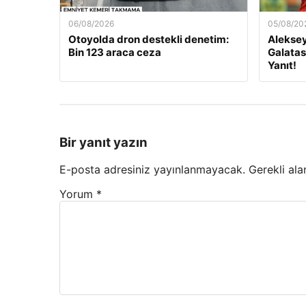
06/08/2026
05/08/20
Otoyolda dron destekli denetim:
Aleksey
Bin 123 araca ceza
Galatas
Yanıt!
Bir yanıt yazın
E-posta adresiniz yayınlanmayacak.
Gerekli ala
Yorum
*