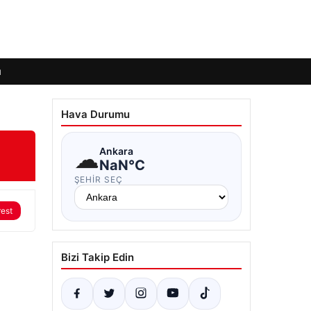
ı
Hava Durumu
☁
Ankara
NaN°C
ŞEHIR SEÇ
rest
Bizi Takip Edin