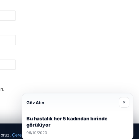
n.
×
Göz Atın
Bu hastalık her 5 kadından birinde
görülüyor
06/10/2023
ıyoruz.
Çerez Politikamız
Reddet
Kabul Et