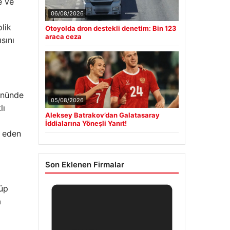
e ve
06/08/2026
lik
Otoyolda dron destekli denetim: Bin 123
araca ceza
sını
önünde
05/08/2026
lı
Aleksey Batrakov’dan Galatasaray
İddialarına Yöneşli Yanıt!
k eden
Son Eklenen Firmalar
Tüp
a