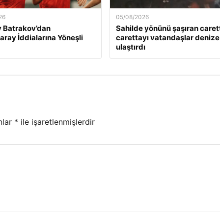
26
05/08/2026
 Batrakov’dan
Sahilde yönünü şaşıran caret
aray İddialarına Yöneşli
carettayı vatandaşlar denize
ulaştırdı
nlar
*
ile işaretlenmişlerdir