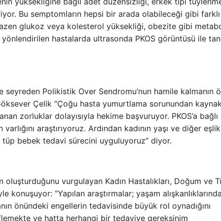
enin yüksekliğine bağlı adet düzensizliği, erkek tipi tüylenm
iyor. Bu semptomların hepsi bir arada olabileceği gibi farklı
azen glukoz veya kolesterol yüksekliği, obezite gibi metabo
za yönlendirilen hastalarda ultrasonda PKOS görüntüsü ile tanı
rle seyreden Polikistik Over Sendromu’nun hamile kalmanın 
le Göksever Çelik “Çoğu hasta yumurtlama sorunundan kaynak
şanan zorluklar dolayısıyla hekime başvuruyor. PKOS’a bağlı
 varlığını araştırıyoruz. Ardından kadının yaşı ve diğer eşli
tüp bebek tedavi sürecini uyguluyoruz” diyor.
enin oluşturduğunu vurgulayan Kadın Hastalıkları, Doğum ve 
e konuşuyor: “Yapılan araştırmalar; yaşam alışkanlıklarınd
anın önündeki engellerin tedavisinde büyük rol oynadığını
flemekte ve hatta herhangi bir tedaviye gereksinim