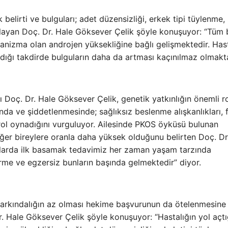
 belirti ve bulguları; adet düzensizliği, erkek tipi tüylenme, 
alayan Doç. Dr. Hale Göksever Çelik şöyle konuşuyor: “Tüm 
ekanizma olan androjen yüksekliğine bağlı gelişmektedir. Has
ığı takdirde bulguların daha da artması kaçınılmaz olmakta
Doç. Dr. Hale Göksever Çelik, genetik yatkınlığın önemli r
a ve şiddetlenmesinde; sağlıksız beslenme alışkanlıkları, f
rol oynadığını vurguluyor. Ailesinde PKOS öyküsü bulunan
diğer bireylere oranla daha yüksek olduğunu belirten Doç. Dr
nlarda ilk basamak tedavimiz her zaman yaşam tarzında
rme ve egzersiz bunların başında gelmektedir” diyor.
farkındalığın az olması hekime başvurunun da ötelenmesine
Dr. Hale Göksever Çelik şöyle konuşuyor: “Hastalığın yol açtı