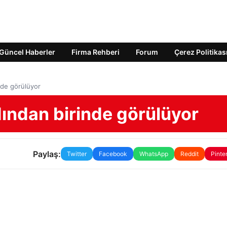
Güncel Haberler
Firma Rehberi
Forum
Çerez Politikas
nde görülüyor
dından birinde görülüyor
Paylaş:
Twitter
Facebook
WhatsApp
Reddit
Pinte