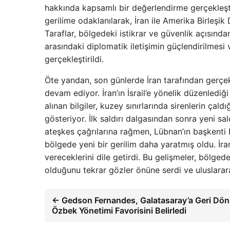
hakkında kapsamlı bir değerlendirme gerçekleşt
gerilime odaklanılarak, İran ile Amerika Birleşik
Taraflar, bölgedeki istikrar ve güvenlik açısından
arasındaki diplomatik iletişimin güçlendirilmes
gerçekleştirildi.
Öte yandan, son günlerde İran tarafından gerçekl
devam ediyor. İran’ın İsrail’e yönelik düzenlediği f
alınan bilgiler, kuzey sınırlarında sirenlerin çald
gösteriyor. İlk saldırı dalgasından sonra yeni saldı
ateşkes çağrılarına rağmen, Lübnan’ın başkenti 
bölgede yeni bir gerilim daha yaratmış oldu. İranlı
vereceklerini dile getirdi. Bu gelişmeler, bölged
olduğunu tekrar gözler önüne serdi ve uluslarar
← Gedson Fernandes, Galatasaray’a Geri Dö
Özbek Yönetimi Favorisini Belirledi