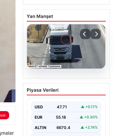
Yan Manşet
06.08.2026
Otoyolda dron destekli
Piyasa Verileri
denetim: Bin 123 araca
ceza
USD
47.71
▲ +0.17%
rest
EUR
55.18
▲ +0.30%
ALTIN
6670.4
▲ +2.74%
işmeler