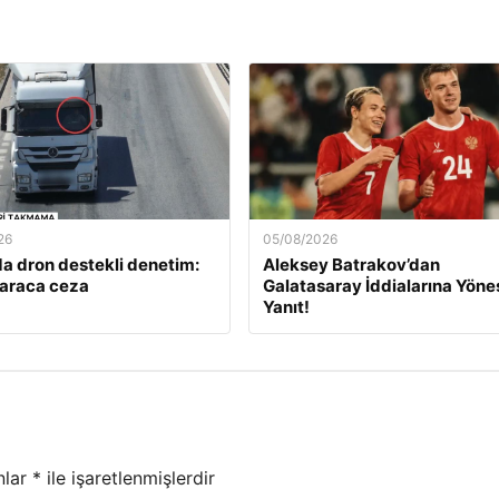
26
05/08/2026
a dron destekli denetim:
Aleksey Batrakov’dan
 araca ceza
Galatasaray İddialarına Yöneş
Yanıt!
nlar
*
ile işaretlenmişlerdir