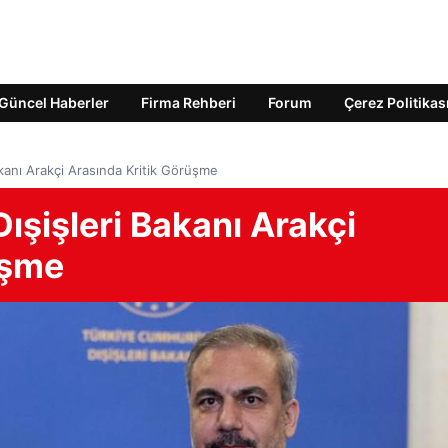
Güncel Haberler
Firma Rehberi
Forum
Çerez Politikas
akanı Arakçi Arasında Kritik Görüşme
ışişleri Bakanı Arakçi
üşme