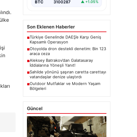
BTC
3100287
▲ +1.05%
lındı.
 ülke
Son Eklenen Haberler
Türkiye Genelinde DAEŞ’e Karşı Geniş
■
Kapsamlı Operasyon
işi
Otoyolda dron destekli denetim: Bin 123
■
araca ceza
kin
Aleksey Batrakov’dan Galatasaray
■
İddialarına Yöneşli Yanıt!
Sahilde yönünü şaşıran caretta carettayı
■
vatandaşlar denize ulaştırdı
Outdoor Mutfaklar ve Modern Yaşam
■
kları
Bölgeleri
Güncel