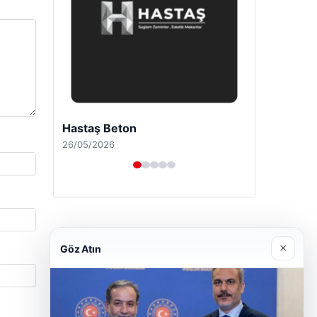
Prenses Night Club
29/04/2026
×
Göz Atın