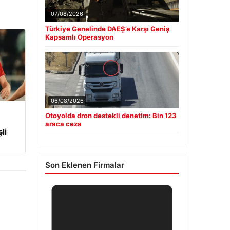
07/08/2026
Türkiye Genelinde DAEŞ’e Karşı Geniş
Kapsamlı Operasyon
06/08/2026
Otoyolda dron destekli denetim: Bin 123
araca ceza
li
Son Eklenen Firmalar