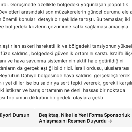
irdi. Görüşmede özellikle bölgedeki yoğunlaşan jeopolitik
 Devletleri arasındaki son müzakerelerin güncel durumu ele a
 önemli konuları detaylı bir şekilde tartıştı. Bu temaslar, iki
i ve bölgedeki krizlerin çözümüne katkı sağlaması amacıyla
eştirilen askeri hareketlilik ve bölgedeki tansiyonun yüksel
üze saldırısı, bölgedeki güvenlik ortamını sarstı. İsrail’e iliş
ığını ve hava savunma sistemlerinin aktif hale getirildiğini
rıların da gerçekleştiği bildirildi. İsrail ordusu, uluslararası
Beyrut’un Dahiye bölgesinde hava saldırısı gerçekleştirerek
 yetkililer ise bu saldırıya sert tepki vererek, gerekli karşılı
eki istikrar ve barış ortamının ne denli hassas bir noktada
ası toplumun dikkatini bölgedeki olaylara çekti.
nüyor! Dursun
Beşiktaş, Nike ile Yeni Forma Sponsorluk
Anlaşmasını Resmen Duyurdu →