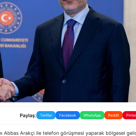
Paylaş:
Twitter
Facebook
WhatsApp
Reddit
Pinte
anı Abbas Arakçi ile telefon görüşmesi yaparak bölgesel gel