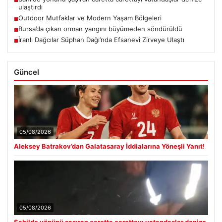
■
ulaştırdı
Outdoor Mutfaklar ve Modern Yaşam Bölgeleri
■
Bursa’da çıkan orman yangını büyümeden söndürüldü
■
İranlı Dağcılar Süphan Dağı’nda Efsanevi Zirveye Ulaştı
■
Güncel
05/08/2026
Aleksey Batrakov’dan Galatasaray İddialarına Yöneşli Yanıt!
05/08/2026