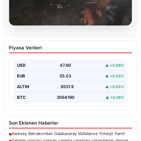
05.08.2026
Sahilde yönünü şaşıran caretta
Piyasa Verileri
carettayı vatandaşlar denize ulaştırdı
USD
47.60
▲ +0.06%
EUR
55.03
▲ +0.03%
ALTIN
6531.9
▲ +0.55%
BTC
3064190
▲ +0.26%
Son Eklenen Haberler
Aleksey Batrakov’dan Galatasaray İddialarına Yöneşli Yanıt!
■
Sahilde yönünü şaşıran caretta carettayı vatandaşlar denize