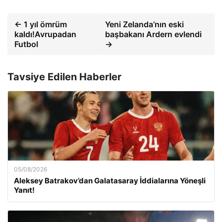
← 1 yıl ömrüm
Yeni Zelanda’nın eski
kaldı!Avrupadan
başbakanı Ardern evlendi
Futbol
→
Tavsiye Edilen Haberler
05/08/2026
Aleksey Batrakov’dan Galatasaray İddialarına Yöneşli
Yanıt!