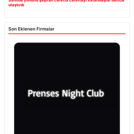
Sahilde yönünü şaşıran caretta carettayı vatandaşlar denize
ulaştırdı
Son Eklenen Firmalar