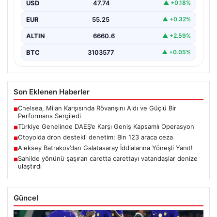
yönelik 30 şehirde büyük çaplı bir operasyon
USD
47.74
▲ +0.18%
gerçekleştirildi. Jandarma…
EUR
55.25
▲ +0.32%
ALTIN
6660.6
▲ +2.59%
BTC
3103577
▲ +0.05%
Son Eklenen Haberler
Chelsea, Milan Karşısında Rövanşını Aldı ve Güçlü Bir
■
Performans Sergiledi
Türkiye Genelinde DAEŞ’e Karşı Geniş Kapsamlı Operasyon
■
Otoyolda dron destekli denetim: Bin 123 araca ceza
■
Aleksey Batrakov’dan Galatasaray İddialarına Yöneşli Yanıt!
■
Sahilde yönünü şaşıran caretta carettayı vatandaşlar denize
■
ulaştırdı
Güncel